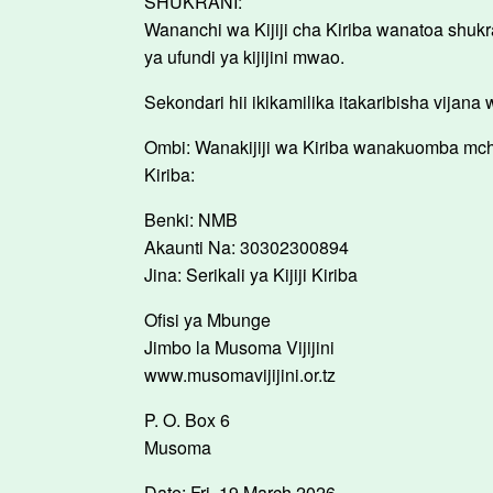
SHUKRANI:
Wananchi wa Kijiji cha Kiriba wanatoa sh
ya ufundi ya kijijini mwao.
Sekondari hii ikikamilika itakaribisha vijan
Ombi: Wanakijiji wa Kiriba wanakuomba mcha
Kiriba:
Benki: NMB
Akaunti Na: 30302300894
Jina: Serikali ya Kijiji Kiriba
Ofisi ya Mbunge
Jimbo la Musoma Vijijini
www.musomavijijini.or.tz
P. O. Box 6
Musoma
Date: Fri, 19 March 2026