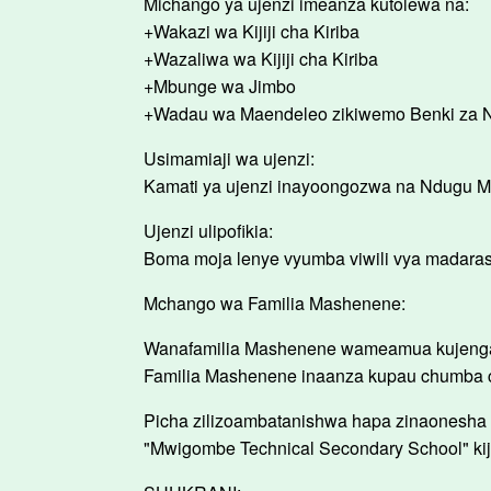
Michango ya ujenzi imeanza kutolewa na:
+Wakazi wa Kijiji cha Kiriba
+Wazaliwa wa Kijiji cha Kiriba
+Mbunge wa Jimbo
+Wadau wa Maendeleo zikiwemo Benki za
Usimamiaji wa ujenzi:
Kamati ya ujenzi inayoongozwa na Ndugu M
Ujenzi ulipofikia:
Boma moja lenye vyumba viwili vya madarasa 
Mchango wa Familia Mashenene:
Wanafamilia Mashenene wameamua kujenga ch
Familia Mashenene inaanza kupau chumba ch
Picha zilizoambatanishwa hapa zinaonesha 
"Mwigombe Technical Secondary School" kijiji