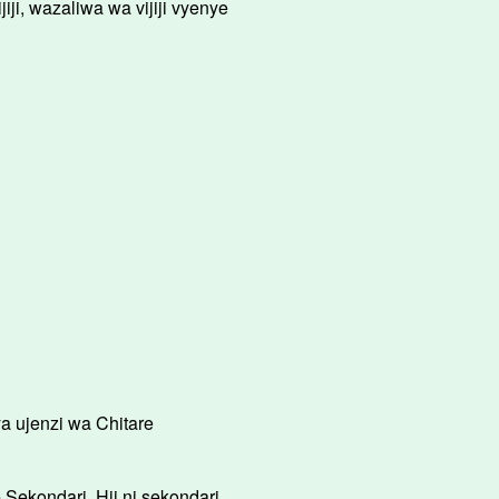
i, wazaliwa wa vijiji vyenye
a ujenzi wa Chitare
Sekondari. Hii ni sekondari