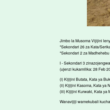
Jimbo la Musoma Vijijini leny
*Sekondari 26 za Kata/Serika
*Sekondari 2 za Madhehebu 
I - Sekondari 3 zinazojengwa
(ujenzi kukamilika: 28 Feb 2
(i) Kijijini Butata, Kata ya B
(ii) Kijijini Kasoma, Kata ya
(iii) Kijijini Kurwaki, Kata y
Wanavijiji wamekubali kucha