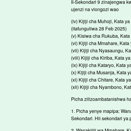
II-Sekondari 9 zinajengwa k
ujenzi na viongozi wao
(iv) Kijiji cha Muhoji, Kata
(itafunguliwa 28 Feb 2025)
(v) Kisiwa cha Rukuba, Kata
(vi) Kijiji cha Mmahare, Kata
(vii) Kijiji cha Nyasaungu, Kat
(viii) Kijiji cha Kiriba, Kata y
(ix) Kijiji cha Kataryo, Kata 
(x) Kijiji cha Musanja, Kata 
(xi) Kijiji cha Chitare, Kata 
(xii) Kijiji cha Nyambono, 
Picha zilizoambatanishwa h
1. Picha yenye mapipa: Wana
Sekondari. Hii sekondari ya pi
2. Wanakijiji wa Mmahare, K