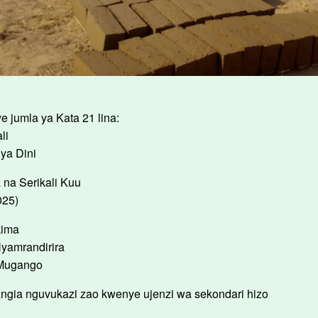
e jumla ya Kata 21 lina:
li
ya Dini
 na Serikali Kuu
025)
ukima
 Nyamrandirira
a Mugango
ngia nguvukazi zao kwenye ujenzi wa sekondari hizo