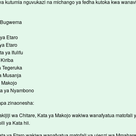
wa kutumia nguvukazi na michango ya fedha kutoka kwa wanavijij
 ya Bugwema
 ya Etaro
 ya Etaro
a ya Ifulifu
a Kiriba
ya Tegeruka
ya Musanja
ya Makojo
Kata ya Nyambono
apa zinaonesha:
kijiji wa Chitare, Kata ya Makojo wakiwa wanafyatua matofali y
li ya Kata hii.
ata ya Etaro wakiwa wanafyatua matofali ya ujenzi wa Mmahare 