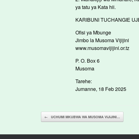
ya tatu ya Kata hii.
KARIBUNI TUCHANGIE UJ
Ofisi ya Mbunge
Jimbo la Musoma Vijijini
www.musomavijijini.or.tz
P. O. Box 6
Musoma
Tarehe:
Jumanne, 18 Feb 2025
Post navigation
←
UCHUMI MKUBWA WA MUSOMA VIJIJINI…