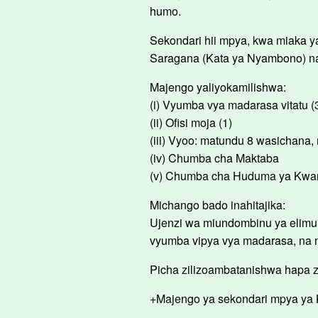
humo.
Sekondari hii mpya, kwa miaka ya 
Saragana (Kata ya Nyambono) na 
Majengo yaliyokamilishwa:
(i) Vyumba vya madarasa vitatu (
(ii) Ofisi moja (1)
(iii) Vyoo: matundu 8 wasichana,
(iv) Chumba cha Maktaba
(v) Chumba cha Huduma ya Kwan
Michango bado inahitajika:
Ujenzi wa miundombinu ya elimu 
vyumba vipya vya madarasa, na 
Picha zilizoambatanishwa hapa 
+Majengo ya sekondari mpya ya K