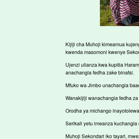
Kijiji cha Muhoji kimeamua kujeng
kwenda masomoni kwenye Sekondari
Ujenzi ulianza kwa kupitia Hara
anachangia fedha zake binafsi.
Mfuko wa Jimbo unachangia baadh
Wanakijiji wanachangia fedha za 
Orodha ya michango inayotolewa 
Serikali yetu imeanza kuchangia 
Muhoji Sekondari iko tayari, mwe