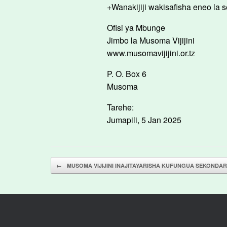
+Wanakijiji wakisafisha eneo la 
Ofisi ya Mbunge
Jimbo la Musoma Vijijini
www.musomavijijini.or.tz
P. O. Box 6
Musoma
Tarehe:
Jumapili, 5 Jan 2025
Post navigation
←
MUSOMA VIJIJINI INAJITAYARISHA KUFUNGUA SEKONDA