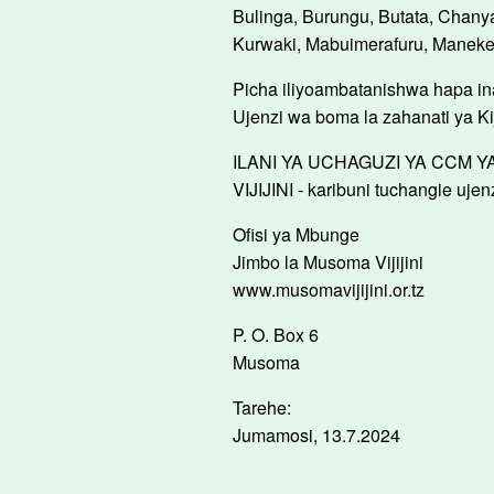
Bulinga, Burungu, Butata, Chanya
Kurwaki, Mabuimerafuru, Manek
Picha iliyoambatanishwa hapa i
Ujenzi wa boma la zahanati ya Kij
ILANI YA UCHAGUZI YA CCM 
VIJIJINI - karibuni tuchangie ujen
Ofisi ya Mbunge
Jimbo la Musoma Vijijini
www.musomavijijini.or.tz
P. O. Box 6
Musoma
Tarehe:
Jumamosi, 13.7.2024