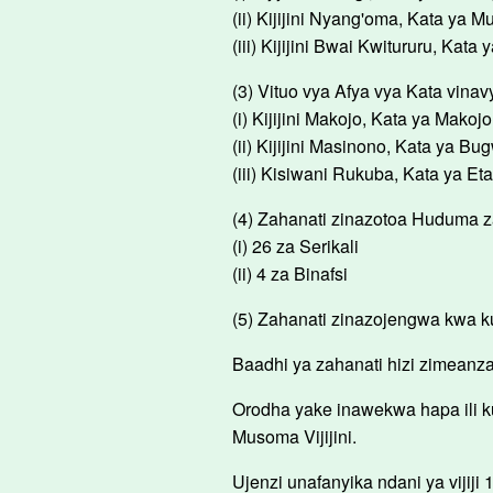
(ii) Kijijini Nyang'oma, Kata ya 
(iii) Kijijini Bwai Kwitururu, Kata 
(3) Vituo vya Afya vya Kata vina
(i) Kijijini Makojo, Kata ya Makojo
(ii) Kijijini Masinono, Kata ya B
(iii) Kisiwani Rukuba, Kata ya Et
(4) Zahanati zinazotoa Huduma z
(i) 26 za Serikali
(ii) 4 za Binafsi
(5) Zahanati zinazojengwa kwa k
Baadhi ya zahanati hizi zimeanz
Orodha yake inawekwa hapa ili
Musoma Vijijini.
Ujenzi unafanyika ndani ya vijiji 