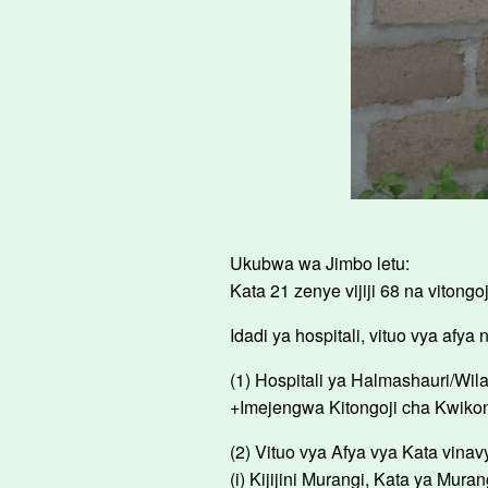
Ukubwa wa Jimbo letu:
Kata 21 zenye vijiji 68 na vitongo
Idadi ya hospitali, vituo vya afya 
(1) Hospitali ya Halmashauri/Wil
+Imejengwa Kitongoji cha Kwikoner
(2) Vituo vya Afya vya Kata vina
(i) Kijijini Murangi, Kata ya Muran