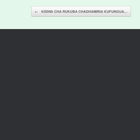
Post navigation
←
KISIWA CHA RUKUBA CHADHAMIRIA KUFUNGUA…