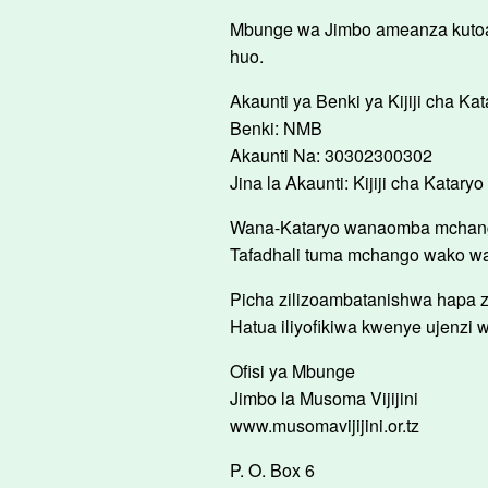
Mbunge wa Jimbo ameanza kutoa 
huo.
Akaunti ya Benki ya Kijiji cha Kat
Benki: NMB
Akaunti Na: 30302300302
Jina la Akaunti: Kijiji cha Kataryo
Wana-Kataryo wanaomba mchango 
Tafadhali tuma mchango wako wa 
Picha zilizoambatanishwa hapa 
Hatua iliyofikiwa kwenye ujenzi w
Ofisi ya Mbunge
Jimbo la Musoma Vijijini
www.musomavijijini.or.tz
P. O. Box 6