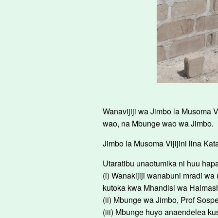
Wanavijiji wa Jimbo la Musoma Vi
wao, na Mbunge wao wa Jimbo.
Jimbo la Musoma Vijijini lina Kata
Utaratibu unaotumika ni huu hapa
(i) Wanakijiji wanabuni mradi wa 
kutoka kwa Mhandisi wa Halmas
(ii) Mbunge wa Jimbo, Prof Sosp
(iii) Mbunge huyo anaendelea kus