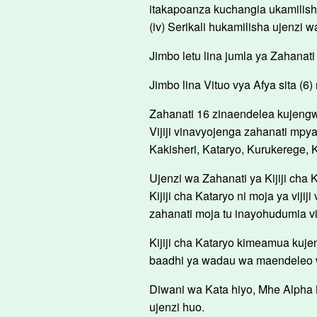
itakapoanza kuchangia ukamilish
(iv) Serikali hukamilisha ujenzi 
Jimbo letu lina jumla ya Zahanati 
Jimbo lina Vituo vya Afya sita (6
Zahanati 16 zinaendelea kujeng
Vijiji vinavyojenga zahanati mpya
Kakisheri, Kataryo, Kurukerege
Ujenzi wa Zahanati ya Kijiji cha 
Kijiji cha Kataryo ni moja ya vijij
zahanati moja tu inayohudumia vij
Kijiji cha Kataryo kimeamua kuje
baadhi ya wadau wa maendeleo wa
Diwani wa Kata hiyo, Mhe Alpha
ujenzi huo.