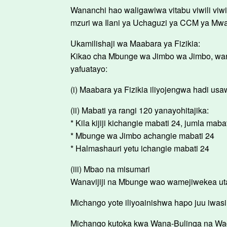
Wananchi hao waligawiwa vitabu viwili viw
mzuri wa Ilani ya Uchaguzi ya CCM ya Mwa
Ukamilishaji wa Maabara ya Fizikia:
Kikao cha Mbunge wa Jimbo wa Jimbo, wana
yafuatayo:
(i) Maabara ya Fizikia iliyojengwa hadi us
(ii) Mabati ya rangi 120 yanayohitajika:
* Kila kijiji kichangie mabati 24, jumla maba
* Mbunge wa Jimbo achangie mabati 24
* Halmashauri yetu ichangie mabati 24
(iii) Mbao na misumari
Wanavijiji na Mbunge wao wamejiwekea utar
Michango yote iliyoainishwa hapo juu iwas
Michango kutoka kwa Wana-Bulinga na W