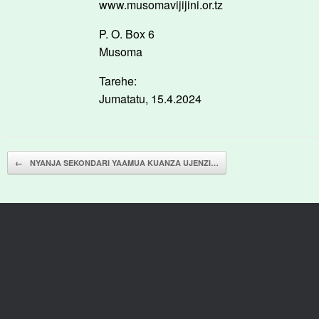
www.musomavijijini.or.tz
P. O. Box 6
Musoma
Tarehe:
Jumatatu, 15.4.2024
Post navigation
←
NYANJA SEKONDARI YAAMUA KUANZA UJENZI…