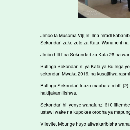
Jimbo la Musoma Vijijini lina mradi kabamb
Sekondari zake zote za Kata. Wananchi na S
Jimbo hili lina Sekondari za Kata 26 na wana
Bulinga Sekondari ni ya Kata ya Bulinga yen
sekondari Mwaka 2016, na kusajiliwa rasm
Bulinga Sekondari inazo maabara mbili (2)
hakijakamilishwa.
Sekondari hii yenye wanafunzi 610 ilitembe
ustawi wake na kupokea orodha ya mapunguf
Vilevile, Mbunge huyo aliwakaribisha wananc