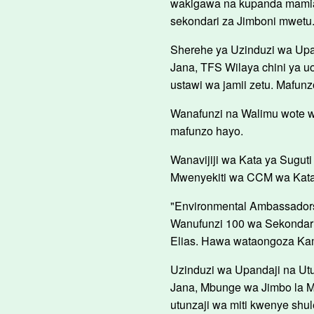
wakigawa na kupanda mamia 
sekondari za Jimboni mwetu.
Sherehe ya Uzinduzi wa Upan
Jana, TFS Wilaya chini ya 
ustawi wa jamii zetu. Mafun
Wanafunzi na Walimu wote 
mafunzo hayo.
Wanavijiji wa Kata ya Suguti
Mwenyekiti wa CCM wa Kata
"Environmental Ambassadors
Wanufunzi 100 wa Sekondari
Elias. Hawa wataongoza Kamp
Uzinduzi wa Upandaji na Utu
Jana, Mbunge wa Jimbo la M
utunzaji wa miti kwenye shul