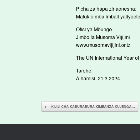
Picha za hapa zinaonesha:
Matukio mbalimbali yaliyoelez
Ofisi ya Mbunge
Jimbo la Musoma Vijijini
www.musomavijijini.or.tz
The UN International Year of
Tarehe:
Alhamisi, 21.3.2024
Post navigation
←
KIJIJI CHA KABURABURA KIMEANZA KUJENGA…