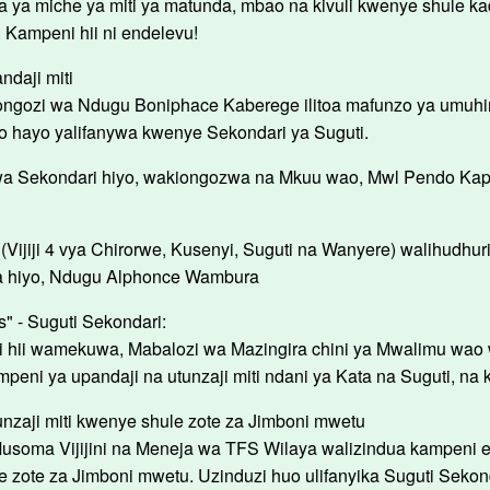
ya miche ya miti ya matunda, mbao na kivuli kwenye shule ka
 Kampeni hii ni endelevu!
daji miti
uongozi wa Ndugu Boniphace Kaberege ilitoa mafunzo ya umuh
zo hayo yalifanywa kwenye Sekondari ya Suguti.
wa Sekondari hiyo, wakiongozwa na Mkuu wao, Mwl Pendo Kap
 (Vijiji 4 vya Chirorwe, Kusenyi, Suguti na Wanyere) walihudh
 hiyo, Ndugu Alphonce Wambura
" - Suguti Sekondari:
 hii wamekuwa, Mabalozi wa Mazingira chini ya Mwalimu wao 
eni ya upandaji na utunzaji miti ndani ya Kata na Suguti, na
nzaji miti kwenye shule zote za Jimboni mwetu
usoma Vijijini na Meneja wa TFS Wilaya walizindua kampeni e
e zote za Jimboni mwetu. Uzinduzi huo ulifanyika Suguti Sekon