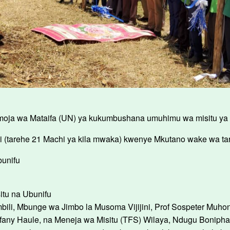
Umoja wa Mataifa (UN) ya kukumbushana umuhimu wa misitu ya 
 hii (tarehe 21 Machi ya kila mwaka) kwenye Mkutano wake wa t
bunifu
situ na Ubunifu
bili, Mbunge wa Jimbo la Musoma Vijijini, Prof Sospeter Muho
lfany Haule, na Meneja wa Misitu (TFS) Wilaya, Ndugu Boni