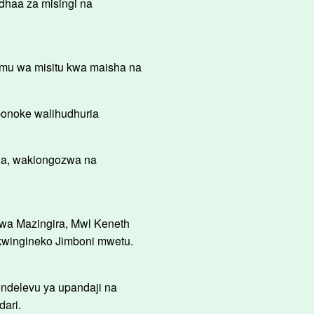
dhaa za misingi na
imu wa misitu kwa maisha na
onoke walihudhuria
uria, wakiongozwa na
wa Mazingira, Mwl Keneth
 kwingineko Jimboni mwetu.
ndelevu ya upandaji na
dari.