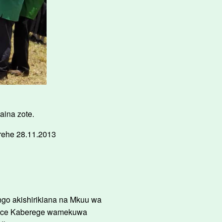
aina zote.
arehe 28.11.2013
ngo akishirikiana na Mkuu wa
phace Kaberege wamekuwa