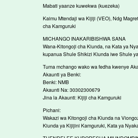
Mabati yaanze kuwekwa (kuezeka)
Kaimu Mtendaji wa Kijiji (VEO), Ndg Magre
cha Kamguruki
MICHANGO INAKARIBISHWA SANA
Wana-Kitongoji cha Kiunda, na Kata ya Ny
kupanua Shule Shikizi Kiunda iwe Shule ya 
Tuma mchango wako wa fedha kwenye Akaunt
Akaunti ya Benki:
Benki: NMB
Akaunti Na: 30302300679
Jina la Akaunti: Kijiji cha Kamguruki
Pichani:
Wakazi wa Kitongoji cha Kiunda na Viongo
Kiunda ya Kijijini Kamguruki, Kata ya Nyaka