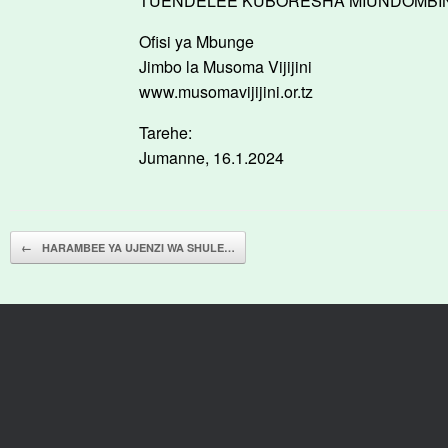
TUENDELEE KUBORESHA MIUNDOMBINU 
Ofisi ya Mbunge
Jimbo la Musoma Vijijini
www.musomavijijini.or.tz
Tarehe:
Jumanne, 16.1.2024
Post navigation
←
HARAMBEE YA UJENZI WA SHULE…