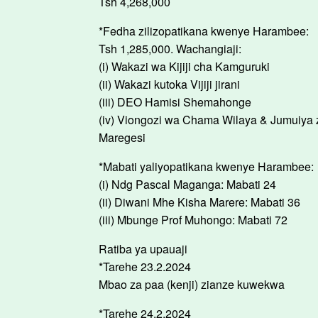
Tsh 4,268,000
*Fedha zilizopatikana kwenye Harambee:
Tsh 1,285,000. Wachangiaji:
(i) Wakazi wa Kijiji cha Kamguruki
(ii) Wakazi kutoka Vijiji jirani
(iii) DEO Hamisi Shemahonge
(iv) Viongozi wa Chama Wilaya & Jumuiya
Maregesi
*Mabati yaliyopatikana kwenye Harambee:
(i) Ndg Pascal Maganga: Mabati 24
(ii) Diwani Mhe Kisha Marere: Mabati 36
(iii) Mbunge Prof Muhongo: Mabati 72
Ratiba ya upauaji
*Tarehe 23.2.2024
Mbao za paa (kenji) zianze kuwekwa
*Tarehe 24.2.2024