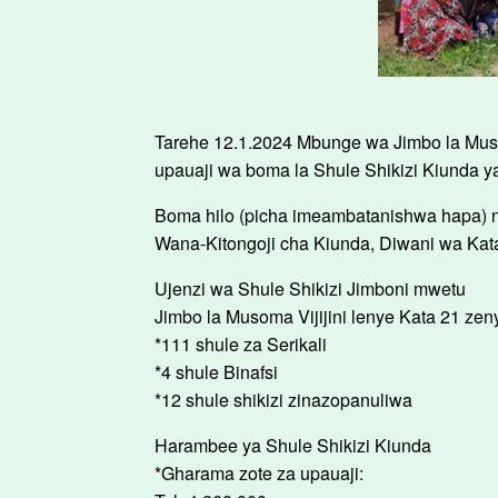
Tarehe 12.1.2024 Mbunge wa Jimbo la Muso
upauaji wa boma la Shule Shikizi Kiunda ya
Boma hilo (picha imeambatanishwa hapa) n
Wana-Kitongoji cha Kiunda, Diwani wa Ka
Ujenzi wa Shule Shikizi Jimboni mwetu
Jimbo la Musoma Vijijini lenye Kata 21 zenye
*111 shule za Serikali
*4 shule Binafsi
*12 shule shikizi zinazopanuliwa
Harambee ya Shule Shikizi Kiunda
*Gharama zote za upauaji: