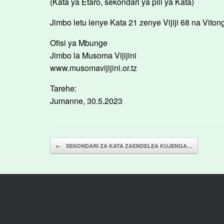
(Kata ya Etaro, sekondari ya pili ya Kata)
Jimbo letu lenye Kata 21 zenye Vijiji 68 na Vitong
Ofisi ya Mbunge
Jimbo la Musoma Vijijini
www.musomavijijini.or.tz
Tarehe:
Jumanne, 30.5.2023
Post navigation
←
SEKONDARI ZA KATA ZAENDELEA KUJENGA…