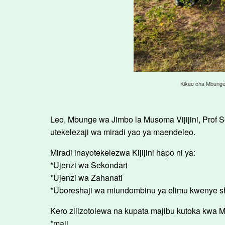
Kikao cha Mbunge w
Leo, Mbunge wa Jimbo la Musoma Vijijini, Prof S
utekelezaji wa miradi yao ya maendeleo.
Miradi inayotekelezwa Kijijini hapo ni ya:
*Ujenzi wa Sekondari
*Ujenzi wa Zahanati
*Uboreshaji wa miundombinu ya elimu kwenye s
Kero zilizotolewa na kupata majibu kutoka kwa
*maji