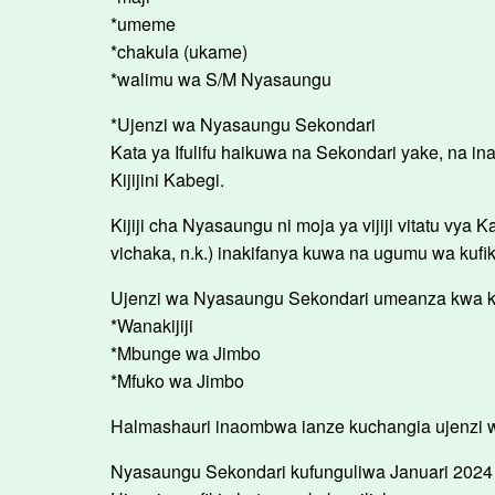
*umeme
*chakula (ukame)
*walimu wa S/M Nyasaungu
*Ujenzi wa Nyasaungu Sekondari
Kata ya Ifulifu haikuwa na Sekondari yake, na in
Kijijini Kabegi.
Kijiji cha Nyasaungu ni moja ya vijiji vitatu vya Kat
vichaka, n.k.) inakifanya kuwa na ugumu wa kufi
Ujenzi wa Nyasaungu Sekondari umeanza kwa k
*Wanakijiji
*Mbunge wa Jimbo
*Mfuko wa Jimbo
Halmashauri inaombwa ianze kuchangia ujenzi w
Nyasaungu Sekondari kufunguliwa Januari 2024