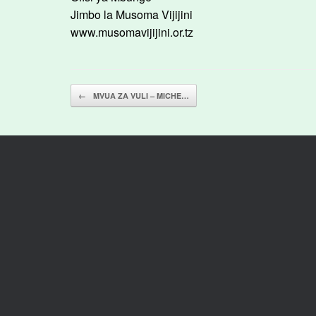
Jimbo la Musoma Vijijini
www.musomavijijini.or.tz
Post navigation
←
MVUA ZA VULI – MICHE…