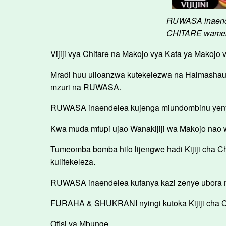
RUWASA inaende
CHITARE wamean
Vijiji vya Chitare na Makojo vya Kata ya Makojo
Mradi huu ulioanzwa kutekelezwa na Halmashau
mzuri na RUWASA.
RUWASA inaendelea kujenga miundombinu yeny
Kwa muda mfupi ujao Wanakijiji wa Makojo nao w
Tumeomba bomba hilo lijengwe hadi Kijiji cha C
kulitekeleza.
RUWASA inaendelea kufanya kazi zenye ubora mz
FURAHA & SHUKRANI nyingi kutoka Kijiji cha C
Ofisi ya Mbunge