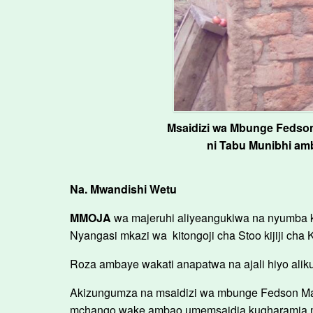
Msaidizi wa Mbunge Fedson
ni Tabu Munibhi am
Na. Mwandishi Wetu
MMOJA
wa majeruhi aliyeangukiwa na nyumba ku
Nyangasi mkazi wa kitongoji cha Stoo kijiji ch
Roza ambaye wakati anapatwa na ajali hiyo alik
Akizungumza na msaidizi wa mbunge Fedson Ma
mchango wake ambao umemsaidia kugharamia mat