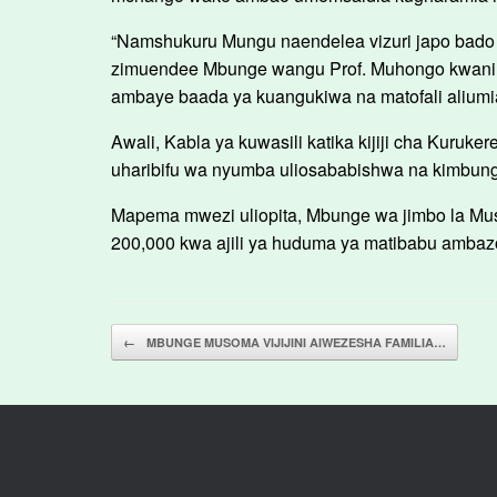
“Namshukuru Mungu naendelea vizuri japo bado 
zimuendee Mbunge wangu Prof. Muhongo kwani 
ambaye baada ya kuangukiwa na matofali aliumia
Awali, Kabla ya kuwasili katika kijiji cha Kuruk
uharibifu wa nyumba uliosababishwa na kimbun
Mapema mwezi uliopita, Mbunge wa jimbo la Mus
200,000 kwa ajili ya huduma ya matibabu ambazo
Post navigation
←
MBUNGE MUSOMA VIJIJINI AIWEZESHA FAMILIA…