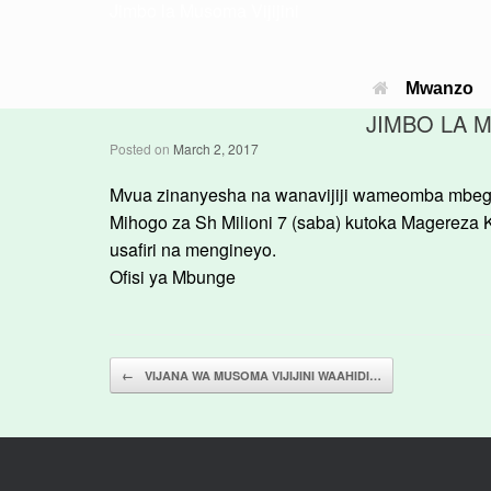
Jimbo la Musoma Vijijini
Mwanzo
JIMBO LA 
Posted on
March 2, 2017
Mvua zinanyesha na wanavijiji wameomba mbegu
Mihogo za Sh Milioni 7 (saba) kutoka Magereza 
usafiri na mengineyo.
Ofisi ya Mbunge
Post navigation
←
VIJANA WA MUSOMA VIJIJINI WAAHIDI…