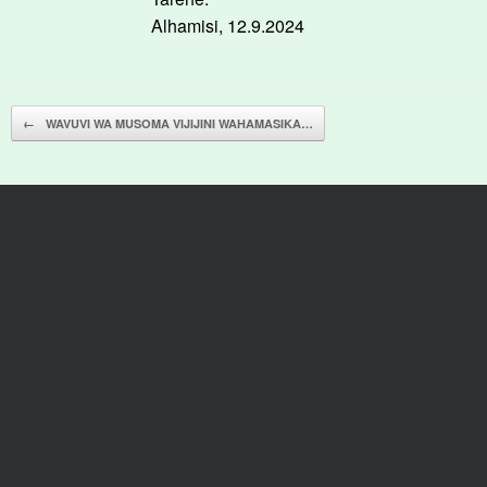
Alhamisi, 12.9.2024
Post navigation
←
WAVUVI WA MUSOMA VIJIJINI WAHAMASIKA…