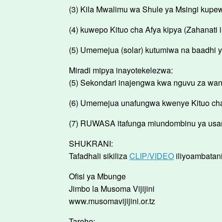
(3) Kila Mwalimu wa Shule ya Msingi kupe
(4) kuwepo Kituo cha Afya kipya (Zahanati 
(5) Umemejua (solar) kutumiwa na baadhi 
Miradi mipya inayotekelezwa:
(5) Sekondari inajengwa kwa nguvu za wan
(6) Umemejua unafungwa kwenye Kituo ch
(7) RUWASA itafunga miundombinu ya usa
SHUKRANI:
Tafadhali sikiliza
CLIP/VIDEO
iliyoambatan
Ofisi ya Mbunge
Jimbo la Musoma Vijijini
www.musomavijijini.or.tz
Tarehe: