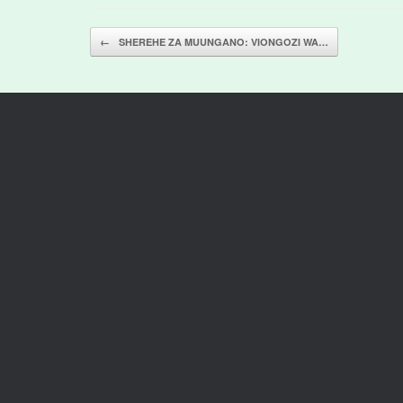
Post navigation
←
SHEREHE ZA MUUNGANO: VIONGOZI WA…