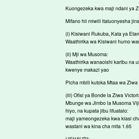
Kuongezeka kwa maji ndani ya Zi
Mifano hii miwili itatuonyesha j
(i) Kisiwani Rukuba, Kata ya Etar
Waathirika wa Kisiwani humo wa
(ii) Mji wa Musoma:
Waathirika wanaoishi karibu na 
kwenye makazi yao
Picha mbili kutoka Mtaa wa Ziwa
(iii) Ofisi ya Bonde la Ziwa Victo
Mbunge wa Jimbo la Musoma Viji
hiyo, na kupata jibu lifuatalo:
maji yameongezeka kwa kiasi ch
wastani wa kina cha mita 1.65
USHAURI: