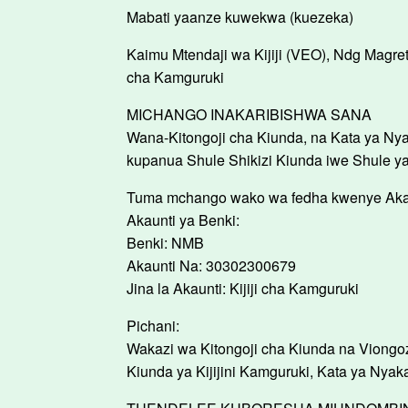
Mabati yaanze kuwekwa (kuezeka)
Kaimu Mtendaji wa Kijiji (VEO), Ndg Magre
cha Kamguruki
MICHANGO INAKARIBISHWA SANA
Wana-Kitongoji cha Kiunda, na Kata ya Ny
kupanua Shule Shikizi Kiunda iwe Shule ya 
Tuma mchango wako wa fedha kwenye Akaunt
Akaunti ya Benki:
Benki: NMB
Akaunti Na: 30302300679
Jina la Akaunti: Kijiji cha Kamguruki
Pichani:
Wakazi wa Kitongoji cha Kiunda na Viongo
Kiunda ya Kijijini Kamguruki, Kata ya Nyaka