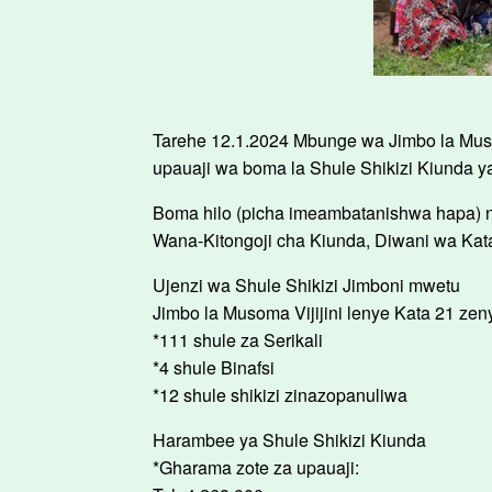
Tarehe 12.1.2024 Mbunge wa Jimbo la Muso
upauaji wa boma la Shule Shikizi Kiunda ya
Boma hilo (picha imeambatanishwa hapa) n
Wana-Kitongoji cha Kiunda, Diwani wa Ka
Ujenzi wa Shule Shikizi Jimboni mwetu
Jimbo la Musoma Vijijini lenye Kata 21 zenye
*111 shule za Serikali
*4 shule Binafsi
*12 shule shikizi zinazopanuliwa
Harambee ya Shule Shikizi Kiunda
*Gharama zote za upauaji: