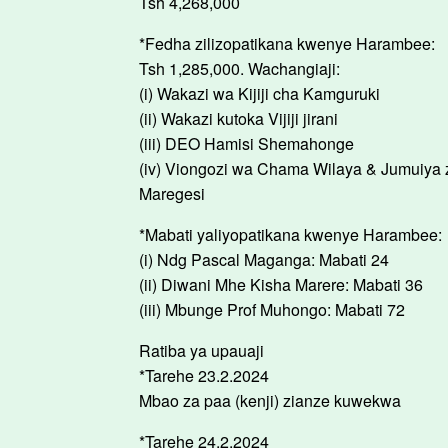
Tsh 4,268,000
*Fedha zilizopatikana kwenye Harambee:
Tsh 1,285,000. Wachangiaji:
(i) Wakazi wa Kijiji cha Kamguruki
(ii) Wakazi kutoka Vijiji jirani
(iii) DEO Hamisi Shemahonge
(iv) Viongozi wa Chama Wilaya & Jumuiya
Maregesi
*Mabati yaliyopatikana kwenye Harambee:
(i) Ndg Pascal Maganga: Mabati 24
(ii) Diwani Mhe Kisha Marere: Mabati 36
(iii) Mbunge Prof Muhongo: Mabati 72
Ratiba ya upauaji
*Tarehe 23.2.2024
Mbao za paa (kenji) zianze kuwekwa
*Tarehe 24.2.2024