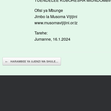
TUENDELEE KUBORESHA MIUNDOMBINU 
Ofisi ya Mbunge
Jimbo la Musoma Vijijini
www.musomavijijini.or.tz
Tarehe:
Jumanne, 16.1.2024
Post navigation
←
HARAMBEE YA UJENZI WA SHULE…