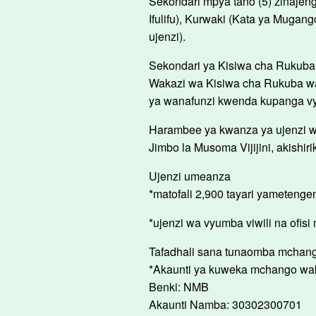
Sekondari mpya tano (5) zinajeng
Ifulifu), Kurwaki (Kata ya Mugan
ujenzi).
Sekondari ya Kisiwa cha Rukuba
Wakazi wa Kisiwa cha Rukuba wam
ya wanafunzi kwenda kupanga vyum
Harambee ya kwanza ya ujenzi w
Jimbo la Musoma Vijijini, akishir
Ujenzi umeanza
*matofali 2,900 tayari yametenge
*ujenzi wa vyumba viwili na ofi
Tafadhali sana tunaomba mchan
*Akaunti ya kuweka mchango wak
Benki: NMB
Akaunti Namba: 30302300701