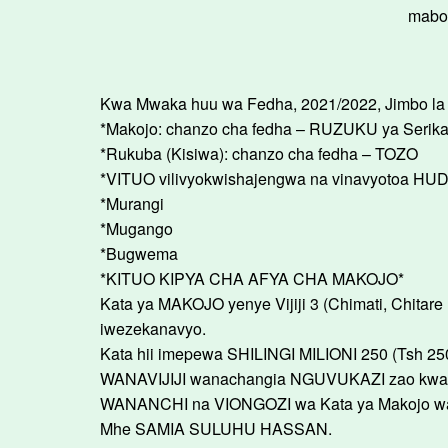
mabo
Kwa Mwaka huu wa Fedha, 2021/2022, Jimbo la M
*Makojo: chanzo cha fedha – RUZUKU ya Serika
*Rukuba (Kisiwa): chanzo cha fedha – TOZO
*VITUO vilivyokwishajengwa na vinavyotoa HU
*Murangi
*Mugango
*Bugwema
*KITUO KIPYA CHA AFYA CHA MAKOJO*
Kata ya MAKOJO yenye Vijiji 3 (Chimati, Chitar
iwezekanavyo.
Kata hii imepewa SHILINGI MILIONI 250 (Tsh 25
WANAVIJIJI wanachangia NGUVUKAZI zao kwa ku
WANANCHI na VIONGOZI wa Kata ya Makojo wana
Mhe SAMIA SULUHU HASSAN.