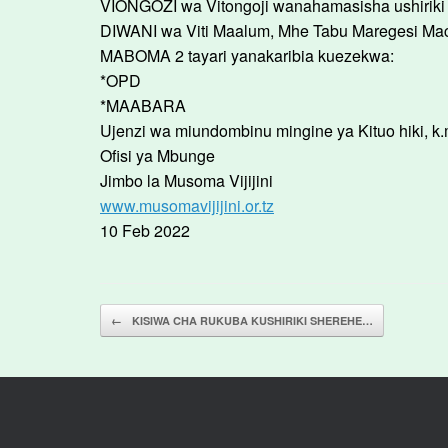
VIONGOZI wa Vitongoji wanahamasisha ushiriki 
DIWANI wa Viti Maalum, Mhe Tabu Maregesi Mac
MABOMA 2 tayari yanakaribia kuezekwa:
*OPD
*MAABARA
Ujenzi wa miundombinu mingine ya Kituo hiki, k
Ofisi ya Mbunge
Jimbo la Musoma Vijijini
www.musomavijijini.or.tz
10 Feb 2022
Post navigation
←
KISIWA CHA RUKUBA KUSHIRIKI SHEREHE…