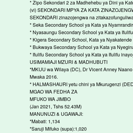
* Zipo Sekondari 2 za Madhehebu ya Dini ya Kat
(vi) SEKONDARI MPYA ZA KATA ZINAZOJEN
SEKONDARI zinazojengwa na zitakazofunguliwa
* Seka Secondary School ya Kata ya Nyamrandirir
* Nyasaungu Secondary School ya Kata ya Ifulif
* Kigera Secondary School, Kata ya Nyakatende (
* Bukwaya Secondary School ya Kata ya Nyegina 
* Ifulifu Secondary School ya Kata ya Ifulifu ina
USIMAMIAJI MZURI & MADHUBUTI
*MKUU wa Wilaya (DC), Dr Vicent Anney Naan
Mwaka 2016.
* HALMASHAURI yetu chini ya Mkurugenzi (DED) 
MGAO WA FEDHA ZA
MFUKO WA JIMBO
(Jan 2021, Tshs 52.43M)
MANUNUZI & UGAWAJI:
*Mabati: 1,134
*Saruji Mifuko (supa):1,020