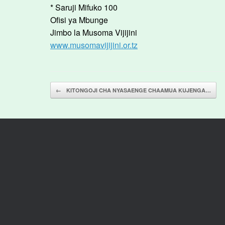
* Saruji Mifuko 100
Ofisi ya Mbunge
Jimbo la Musoma Vijijini
www.musomavijijini.or.tz
Post navigation
←
KITONGOJI CHA NYASAENGE CHAAMUA KUJENGA…