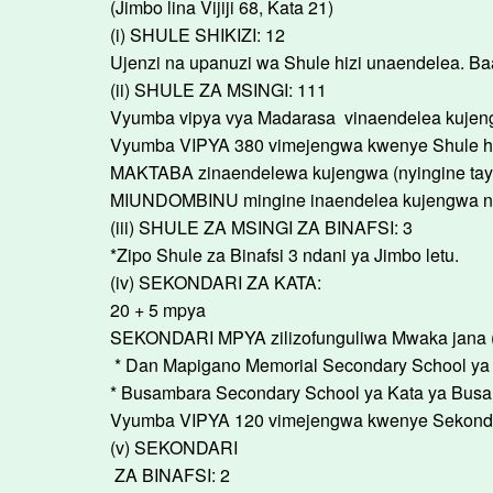
(Jimbo lina Vijiji 68, Kata 21)
(i) SHULE SHIKIZI: 12
Ujenzi na upanuzi wa Shule hizi unaendelea. B
(ii) SHULE ZA MSINGI: 111
Vyumba vipya vya Madarasa vinaendelea kujen
Vyumba VIPYA 380 vimejengwa kwenye Shule hiz
MAKTABA zinaendelewa kujengwa (nyingine tayar
MIUNDOMBINU mingine inaendelea kujengwa n
(iii) SHULE ZA MSINGI ZA BINAFSI: 3
*Zipo Shule za Binafsi 3 ndani ya Jimbo letu.
(iv) SEKONDARI ZA KATA:
20 + 5 mpya
SEKONDARI MPYA zilizofunguliwa Mwaka jana (2
* Dan Mapigano Memorial Secondary School ya 
* Busambara Secondary School ya Kata ya Bus
Vyumba VIPYA 120 vimejengwa kwenye Sekondari
(v) SEKONDARI
ZA BINAFSI: 2