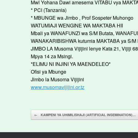
Mwl Yohana Dawi amesema VITABU vya MAKTAB
* PCI (Tanzania)
* MBUNGE wa Jimbo , Prof Sospeter Muhongo
WATUMIAJI WENGINE WA MAKTABA HII
Mbali ya WANAFUNZI wa S/M Butata, WANAFUN
WANAKARIBISHWA kutumia MAKTABA ya S/M BU
JIMBO LA Musoma Vijijini lenye Kata 21, Vijiji 6
Mpya 14 za Msingi.
*ELIMU NI INJINI YA MAENDELEO*
Ofisi ya Mbunge
Jimbo la Musoma Vijijini
www.musomavijijini.or.tz
Post navigation
←
KAMPENI YA UHIMILISHAJI (ARTIFICIAL INSEMINATION)…