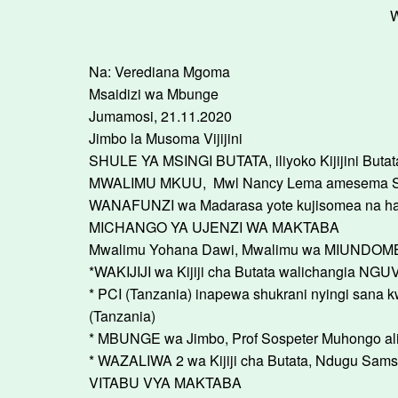
W
Na: Verediana Mgoma
Msaidizi wa Mbunge
Jumamosi, 21.11.2020
Jimbo la Musoma Vijijini
SHULE YA MSINGI BUTATA, iliyoko Kijijini But
MWALIMU MKUU, Mwl Nancy Lema amesema Shule
WANAFUNZI wa Madarasa yote kujisomea na has
MICHANGO YA UJENZI WA MAKTABA
Mwalimu Yohana Dawi, Mwalimu wa MIUNDOMBIN
*WAKIJIJI wa Kijiji cha Butata walichangia N
* PCI (Tanzania) inapewa shukrani nyingi sana 
(Tanzania)
* MBUNGE wa Jimbo, Prof Sospeter Muhongo al
* WAZALIWA 2 wa Kijiji cha Butata, Ndugu Sam
VITABU VYA MAKTABA