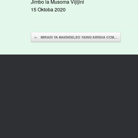
Jimbo la Musoma Vijijini
15 Oktoba 2020
Post navigation
←
MIRADI YA MAENDELEO YAING’ARISHA CCM…