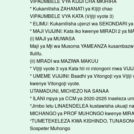
VIPAUMBELE VYA KIJIJI CHA MKIRIRA
* Kukamilisha ZAHANATI ya Kijiji chao
VIPAUMBELE VYA KATA (Vijiji vyote 3)
* ELIMU: Kukamilisha ujenzi wa SEKONDARI ya P
* MAJI VIJIJINI: Kata iko kwenye MIRADI 2 ya MA
(i) MAJI ya MUWASA
Maji ya Mji wa Musoma YAMEANZA kusambazwa kwe
Ifulifu.
(ii) MRADI wa MAZIWA MAKUU
* Vijiji vyote 3 vya Kata hii ni miongoni mwa VIJ
* UMEME VIJIJINI: Baadhi ya Vitongoji vya Vij
kwenye Vitongoji vyote.
UTAMADUNI, MICHEZO NA SANAA
* ILANI mpya ya CCM ya 2020-2025 inaeleza um
*Jimbo letu LINAENDELEA kustawisha ukuaji n
MICHANGO ya PROF MUHONGO kwenye MIRADI yot
“TUMETEKELEZA KWA KISHINDO, TUNASON
Sospeter Muhongo