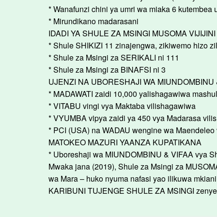
* Wanafunzi chini ya umri wa miaka 6 kutembea
* Mirundikano madarasani
IDADI YA SHULE ZA MSINGI MUSOMA VIJIJINI (V
* Shule SHIKIZI 11 zinajengwa, zikiwemo hizo zi
* Shule za Msingi za SERIKALI ni 111
* Shule za Msingi za BINAFSI ni 3
UJENZI NA UBORESHAJI WA MIUNDOMBINU 
* MADAWATI zaidi 10,000 yalishagawiwa mashul
* VITABU vingi vya Maktaba vilishagawiwa
* VYUMBA vipya zaidi ya 450 vya Madarasa vili
* PCI (USA) na WADAU wengine wa Maendeleo 
MATOKEO MAZURI YAANZA KUPATIKANA
* Uboreshaji wa MIUNDOMBINU & VIFAA vya S
Mwaka jana (2019), Shule za Msingi za MUSOM
wa Mara – huko nyuma nafasi yao ilikuwa mkiani
KARIBUNI TUJENGE SHULE ZA MSINGI zenye MIU