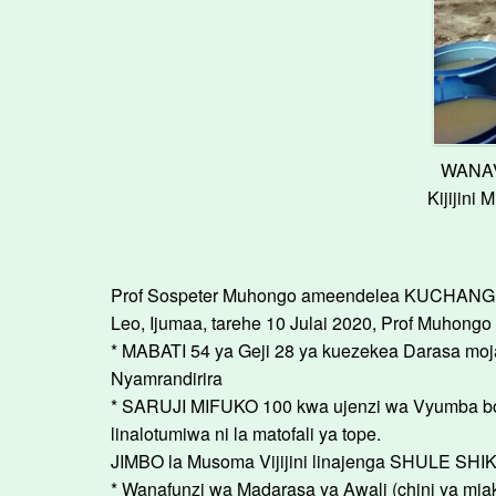
WANAVI
Kijijini
Prof Sospeter Muhongo ameendelea KUCHANGIA 
Leo, Ijumaa, tarehe 10 Julai 2020, Prof Muho
* MABATI 54 ya Geji 28 ya kuezekea Darasa moja
Nyamrandirira
* SARUJI MIFUKO 100 kwa ujenzi wa Vyumba bor
linalotumiwa ni la matofali ya tope.
JIMBO la Musoma Vijijini linajenga SHULE SHIKI
* Wanafunzi wa Madarasa ya Awali (chini ya miak