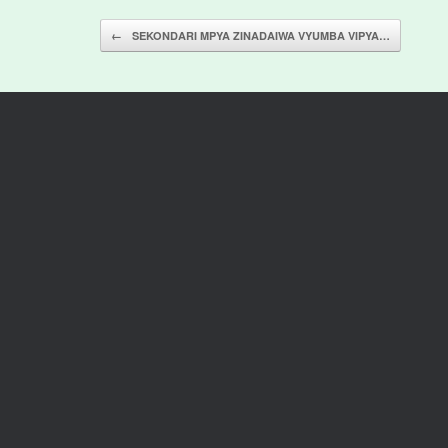
Post navigation
←
SEKONDARI MPYA ZINADAIWA VYUMBA VIPYA…