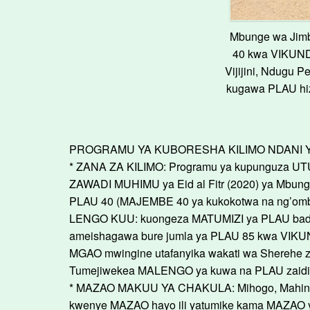
Mbunge wa Jimbo
40 kwa VIKUNDI
Vijijini, Ndugu 
kugawa PLAU hizo 
PROGRAMU YA KUBORESHA KILIMO NDANI YA
* ZANA ZA KILIMO: Programu ya kupunguza UTU
ZAWADI MUHIMU ya Eid al Fitr (2020) ya Mbunge 
PLAU 40 (MAJEMBE 40 ya kukokotwa na ng’omb
LENGO KUU: kuongeza MATUMIZI ya PLAU badala
ameishagawa bure jumla ya PLAU 85 kwa VIKUNDI
MGAO mwingine utafanyika wakati wa Shereh
Tumejiwekea MALENGO ya kuwa na PLAU zaidi ya 
* MAZAO MAKUU YA CHAKULA: Mihogo, Mahindi,
kwenye MAZAO hayo ili yatumike kama MAZAO