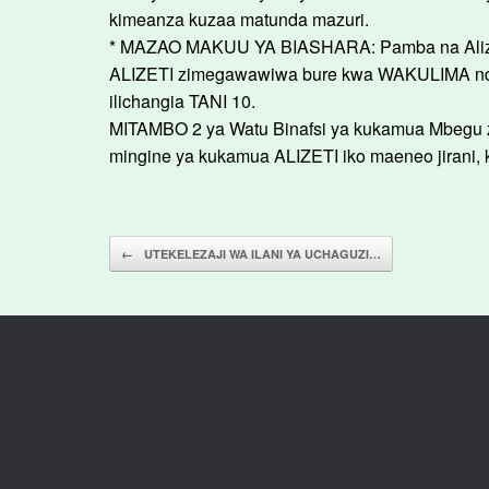
kimeanza kuzaa matunda mazuri.
* MAZAO MAKUU YA BIASHARA: Pamba na Alizeti.
ALIZETI zimegawawiwa bure kwa WAKULIMA ndani 
ilichangia TANI 10.
MITAMBO 2 ya Watu Binafsi ya kukamua Mbegu z
mingine ya kukamua ALIZETI iko maeneo jirani,
Post navigation
←
UTEKELEZAJI WA ILANI YA UCHAGUZI…