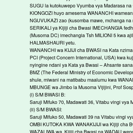
SUGU la kutokuwepo Vyumba vya Madarasa na Of
KIONGOZI huyo amesema WANANCHI wameanza u
NGUVUKAZI zao (kusomba mawe, mchanga na maji
SERIKALI ya Kijiji cha Bwasi IMECHANGIA f
(Musoma DC) imechangia Tsh MILIONI 5 kwa aji
HALMASHAURI yetu.
WANANCHI wa KIJIJI cha BWASI na Kata nzim
PCI (Project Concern International, USA) kwa
nyingine ndani ya Kata ya Bwasi – Ahsante sana
BMZ (The Federal Ministry of Economic Develop
shule, miwani na matibabu maalumu kwa WANAF
MBUNGE wa Jimbo la Musoma Vijijini, Prof So
(i) S/M BWASI B:
Saruji Mifuko 70, Madawati 36, Vitabu vingi vya
(ii) S/M BWASI:
Saruji Mifuko 50, Madawati 39 na Vitabu vingi v
OMBI KUTOKA KWA WANAKIJIJI wa Kijiji cha B
WAZALIWA wa Kijiji cha Bwasi na WADAU we