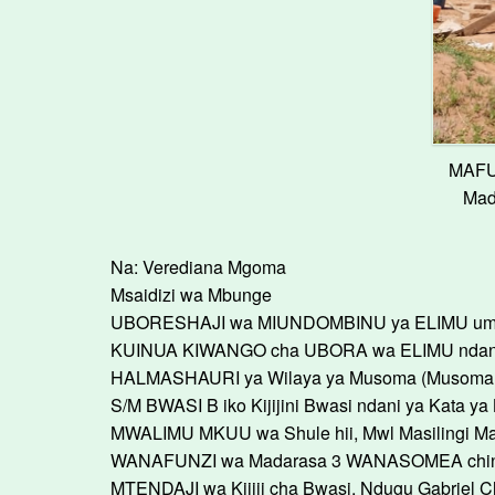
MAFUN
Mad
Na: Verediana Mgoma
Msaidizi wa Mbunge
UBORESHAJI wa MIUNDOMBINU ya ELIMU umeti
KUINUA KIWANGO cha UBORA wa ELIMU ndani
HALMASHAURI ya Wilaya ya Musoma (Musoma DC
S/M BWASI B iko Kijijini Bwasi ndani ya Kata y
MWALIMU MKUU wa Shule hii, Mwl Masilingi M
WANAFUNZI wa Madarasa 3 WANASOMEA chini 
MTENDAJI wa Kijiji cha Bwasi, Ndugu Gabrie