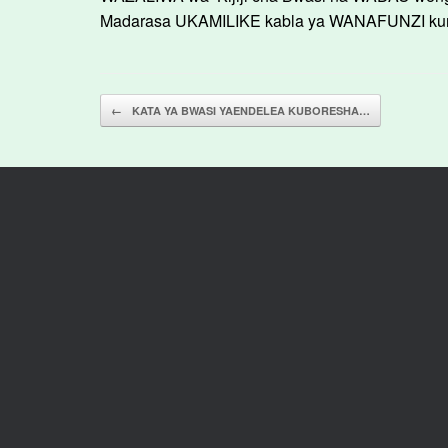
Madarasa UKAMILIKE kabla ya WANAFUNZI kuru
Post navigation
←
KATA YA BWASI YAENDELEA KUBORESHA…