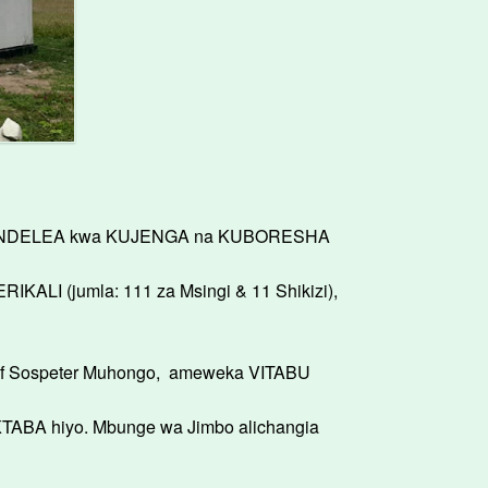
UNAENDELEA kwa KUJENGA na KUBORESHA
LI (jumla: 111 za Msingi & 11 Shikizi),
rof Sospeter Muhongo, ameweka VITABU
BA hiyo. Mbunge wa Jimbo alichangia