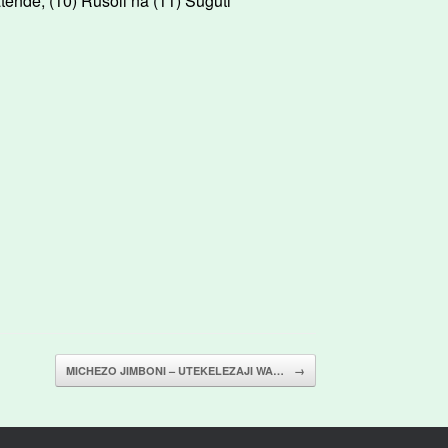
tende, (10) Rusoli na (11) Suguti
MICHEZO JIMBONI – UTEKELEZAJI WA…
→