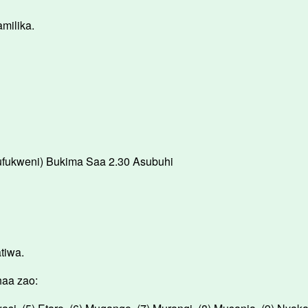
milika.
ufukweni) Bukima Saa 2.30 Asubuhi
tiwa.
haa zao: