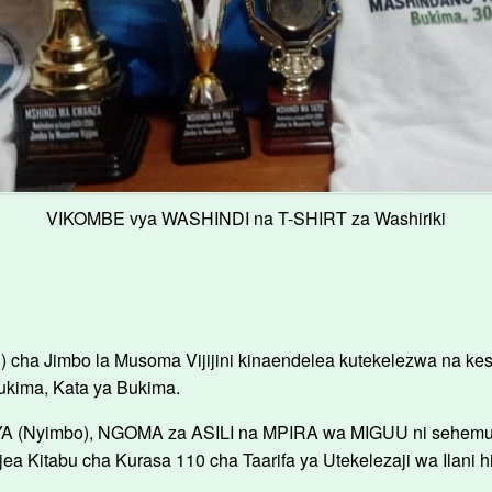
VIKOMBE vya WASHINDI na T-SHIRT za Washiriki
ha Jimbo la Musoma Vijijini kinaendelea kutekelezwa na kes
kima, Kata ya Bukima.
 (Nyimbo), NGOMA za ASILI na MPIRA wa MIGUU ni sehemu 
a Kitabu cha Kurasa 110 cha Taarifa ya Utekelezaji wa Ilani hi