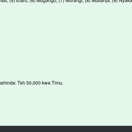
si, (5) Etaro, (6) Mugango, (7) Murangi, (8) Musanja, (9) Nyaka
shinda: Tsh 50,000 kwa Timu.