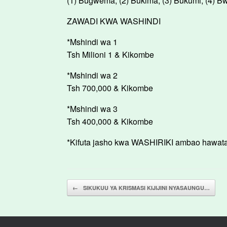
(1) Bugwema, (2) Bukima, (3) Bukumi, (4) Bwa
ZAWADI KWA WASHINDI
*Mshindi wa 1
Tsh Milioni 1 & Kikombe
*Mshindi wa 2
Tsh 700,000 & Kikombe
*Mshindi wa 3
Tsh 400,000 & Kikombe
*Kifuta jasho kwa WASHIRIKI ambao hawata
Post navigation
←
SIKUKUU YA KRISMASI KIJIJINI NYASAUNGU…