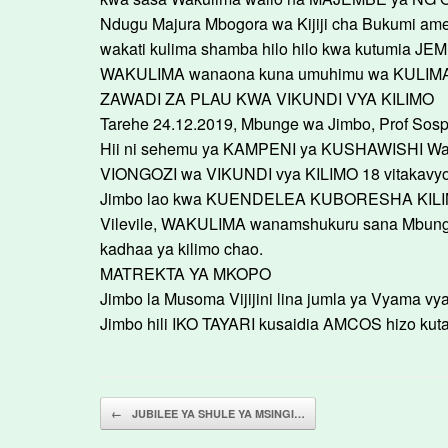
Ndugu Majura Mbogora wa Kijiji cha Bukumi 
wakati kulima shamba hilo hilo kwa kutumia JEM
WAKULIMA wanaona kuna umuhimu wa KULIMA kw
ZAWADI ZA PLAU KWA VIKUNDI VYA KILIMO
Tarehe 24.12.2019, Mbunge wa Jimbo, Prof Sos
Hii ni sehemu ya KAMPENI ya KUSHAWISHI Wa
VIONGOZI wa VIKUNDI vya KILIMO 18 vitakav
Jimbo lao kwa KUENDELEA KUBORESHA KILIM
Vilevile, WAKULIMA wanamshukuru sana Mbun
kadhaa ya kilimo chao.
MATREKTA YA MKOPO
Jimbo la Musoma Vijijini lina jumla ya Vyama v
Jimbo hili IKO TAYARI kusaidia AMCOS hizo k
Post navigation
←
JUBILEE YA SHULE YA MSINGI…