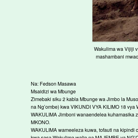
Wakulima wa Vijiji
mashambani mwao,
Na: Fedson Masawa
Msaidizi wa Mbunge
Zimebaki siku 2 kabla Mbunge wa Jimbo la Mus
na Ng’ombe) kwa VIKUNDI VYA KILIMO 18 vya Wa
WAKULIMA Jimboni wanaendelea kuhamasika za
MKONO.
WAKULIMA wameeleza kuwa, tofauti na kipindi
kwa sasa Wakulima walio na MAJEMBE ya NG’O