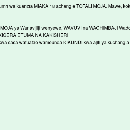
i wa kuanzia MIAKA 18 achangie TOFALI MOJA. Mawe, koko
 MOJA ya Wanavijiji wenyewe, WAVUVI na WACHIMBAJI Wado
 KIGERA ETUMA NA KAKISHERI
 sasa wafuatao wameunda KIKUNDI kwa ajili ya kuchangia u