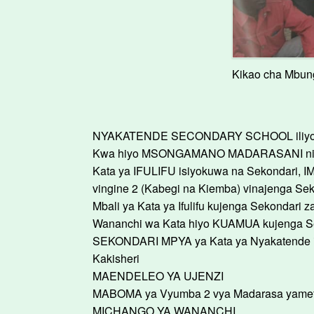
Kikao cha Mbun
NYAKATENDE SECONDARY SCHOOL iliyo kwenye 
Kwa hiyo MSONGAMANO MADARASANI ni
Kata ya IFULIFU isiyokuwa na Sekondari, I
vingine 2 (Kabegi na Kiemba) vinajenga Sek
Mbali ya Kata ya Ifulifu kujenga Sekonda
Wananchi wa Kata hiyo KUAMUA kujenga Sek
SEKONDARI MPYA ya Kata ya Nyakatende ina
Kakisheri
MAENDELEO YA UJENZI
MABOMA ya Vyumba 2 vya Madarasa yamefik
MICHANGO YA WANANCHI