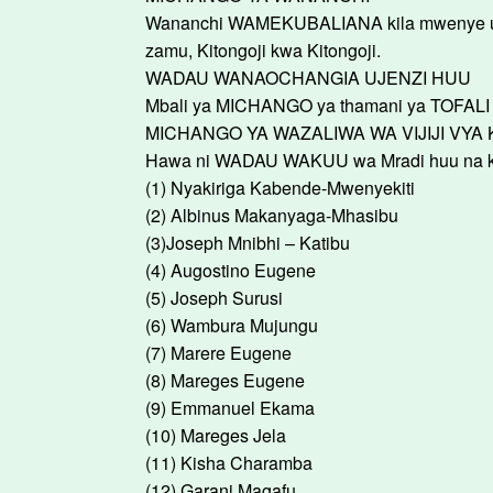
Wananchi WAMEKUBALIANA kila mwenye umr
zamu, Kitongoji kwa Kitongoji.
WADAU WANAOCHANGIA UJENZI HUU
Mbali ya MICHANGO ya thamani ya TOFALI
MICHANGO YA WAZALIWA WA VIJIJI VYA
Hawa ni WADAU WAKUU wa Mradi huu na kwa
(1) Nyakiriga Kabende-Mwenyekiti
(2) Albinus Makanyaga-Mhasibu
(3)Joseph Mnibhi – Katibu
(4) Augostino Eugene
(5) Joseph Surusi
(6) Wambura Mujungu
(7) Marere Eugene
(8) Mareges Eugene
(9) Emmanuel Ekama
(10) Mareges Jela
(11) Kisha Charamba
(12) Garani Magafu