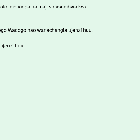
to, mchanga na maji vinasombwa kwa
go Wadogo nao wanachangia ujenzi huu.
jenzi huu: