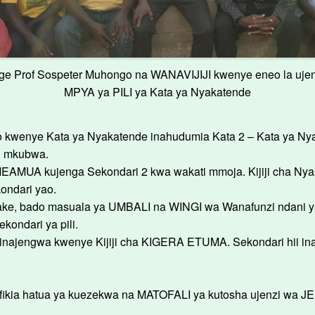
ge Prof Sospeter Muhongo na WANAVIJIJI kwenye eneo la ujen
MPYA ya PILI ya Kata ya Nyakatende
Kata ya Nyakatende inahudumia Kata 2 – Kata ya Nyakatende (
 mkubwa.
MEAMUA kujenga Sekondari 2 kwa wakati mmoja. Kijiji cha Nyas
ondari yao.
ri zake, bado masuala ya UMBALI na WINGI wa Wanafunzi ndan
ondari ya pili.
jengwa kwenye Kijiji cha KIGERA ETUMA. Sekondari hii inaje
ia hatua ya kuezekwa na MATOFALI ya kutosha ujenzi wa J