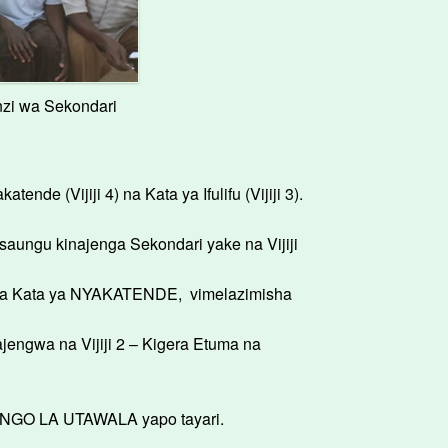
zi wa Sekondari
Vijiji 4) na Kata ya Ifulifu (Vijiji 3).
aungu kinajenga Sekondari yake na Vijiji
i ya Kata ya NYAKATENDE, vimelazimisha
ngwa na Vijiji 2 – Kigera Etuma na
ENGO LA UTAWALA yapo tayari.