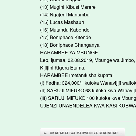
(13) Mugini Kibusi Marere
(14) Ngajeni Manumbu
(15) Lucas Mashauri
(16) Mutandu Kabende
(17) Boniphace Kitende
(18) Boniphace Changanya
HARAMBEE YA MBUNGE
Leo, Ijumaa, 02.08.2019, Mbunge wa Jim
Kijijini Kigera Etuma.
HARAMBEE imefanikisha kupata:
(i) Fedha: 324,000/= kutoka Wanavijiji wali
(ii) SARUJI MIFUKO 68 kutoka kwa Wanaviji
(iii) SARUJI MIFUKO 100 kutoka kwa Mbun
UJENZI UNAENDELEA KWA KASI KUBWA –
Post navigation
←
UKARABATI WA MABWENI YA SEKONDARI…