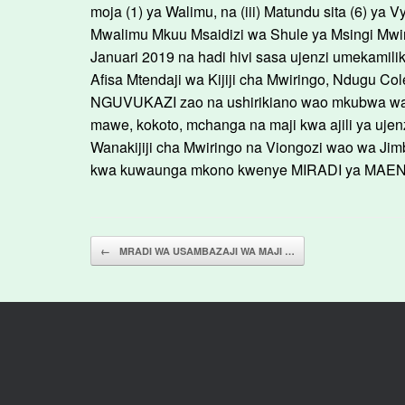
moja (1) ya Walimu, na (iii) Matundu sita (6) ya 
Mwalimu Mkuu Msaidizi wa Shule ya Msingi Mwiri
Januari 2019 na hadi hivi sasa ujenzi umekamil
Afisa Mtendaji wa Kijiji cha Mwiringo, Ndugu Co
NGUVUKAZI zao na ushirikiano wao mkubwa wali
mawe, kokoto, mchanga na maji kwa ajili ya ujen
Wanakijiji cha Mwiringo na Viongozi wao wa Jim
kwa kuwaunga mkono kwenye MIRADI ya MAENDE
Post navigation
←
MRADI WA USAMBAZAJI WA MAJI …