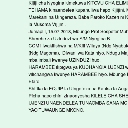
Kijiji cha Nyegina kimekuwa KITOVU CHA ELIMU 
TEHAMA kinaendelea kupanuliwa hapo Kijijini
Marekani na Uingereza. Baba Paroko Kazeri ni 
la Musoma Vijijini.
Jumapili, 15.07.2018, Mbunge Prof Sospeter Mu
Sherehe za Uzinduzi wa S/M Nyegina B.
CCM iliwakilishwa na M/Kiti Wilaya (Ndg Nyabuk
(Ndg Magoma), Diwani wa Kata hiyo, Ndugu Maji
mbalimbali kwenye UZINDUZI huo.
HARAMBEE ilipigwa ya KUCHANGIA UJENZI wa Vy
vilichangwa kwenye HARAMBEE hiyo. Mbunge Prof 
Etaro.
Shirika la EQUIP la Uingereza na Kanisa la An
Picha hapo chini zinaonyesha KILELE CHA SH
UJENZI UNAENDELEA TUNAOMBA SANA MCH
YAO TUWAUNGE MKONO.