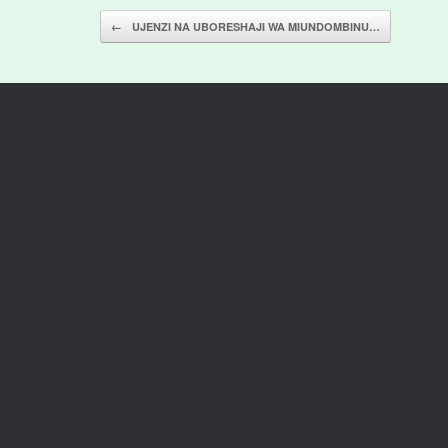
Post navigation
←
UJENZI NA UBORESHAJI WA MIUNDOMBINU…