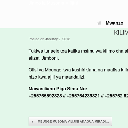
Jimbo la Musoma Vijijini
Mwanzo
KILI
Posted on
January 2, 2018
Tukiwa tunaelekea katika msimu wa kilimo cha 
alizeti Jimboni.
Ofisi ya Mbunge kwa kushirikiana na maafisa ki
hizo kwa ajili ya maandalizi.
Mawasiliano Piga Simu No:
+255765592828 // +255764239821 // +255762 62
Post navigation
←
MBUNGE MUSOMA VIJIJINI AKAGUA MIRADI…