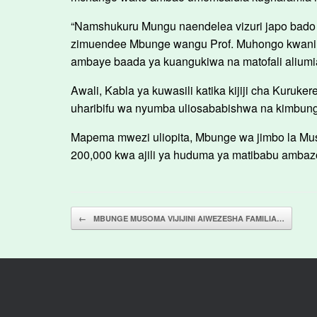
“Namshukuru Mungu naendelea vizuri japo bado 
zimuendee Mbunge wangu Prof. Muhongo kwani 
ambaye baada ya kuangukiwa na matofali aliumia
Awali, Kabla ya kuwasili katika kijiji cha Kuruk
uharibifu wa nyumba uliosababishwa na kimbun
Mapema mwezi uliopita, Mbunge wa jimbo la Mus
200,000 kwa ajili ya huduma ya matibabu ambazo
Post navigation
←
MBUNGE MUSOMA VIJIJINI AIWEZESHA FAMILIA…