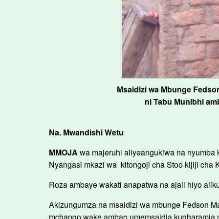
Msaidizi wa Mbunge Fedson
ni Tabu Munibhi am
Na. Mwandishi Wetu
MMOJA
wa majeruhi aliyeangukiwa na nyumba ku
Nyangasi mkazi wa kitongoji cha Stoo kijiji ch
Roza ambaye wakati anapatwa na ajali hiyo alik
Akizungumza na msaidizi wa mbunge Fedson Ma
mchango wake ambao umemsaidia kugharamia mat