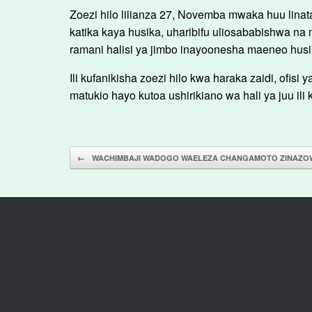
Zoezi hilo lilianza 27, Novemba mwaka huu linatar
katika kaya husika, uharibifu uliosababishwa n
ramani halisi ya jimbo inayoonesha maeneo husi
Ili kufanikisha zoezi hilo kwa haraka zaidi, ofi
matukio hayo kutoa ushirikiano wa hali ya juu ili 
Post navigation
←
WACHIMBAJI WADOGO WAELEZA CHANGAMOTO ZINAZOW