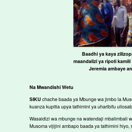
Baadhi ya kaya zilizop
maandalizi ya ripoti kamili
Jeremia ambaye am
Na Mwandishi Wetu
SIKU
chache baada ya Mbunge wa jimbo la Musom
kuanza kupitia upya tathimini ya uharibifu ulios
Wasaidizi wa mbunge na watendaji mbalimbali wa 
Musoma vijijini ambapo baada ya tathimini hiyo, r