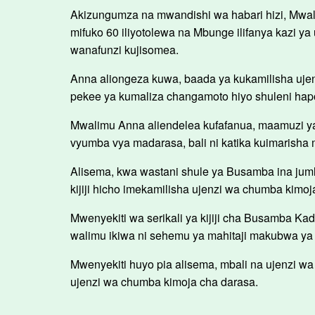
Akizungumza na mwandishi wa habari hizi, Mwa
mifuko 60 iliyotolewa na Mbunge ilifanya kazi 
wanafunzi kujisomea.
Anna aliongeza kuwa, baada ya kukamilisha ujenzi 
pekee ya kumaliza changamoto hiyo shuleni hap
Mwalimu Anna aliendelea kufafanua, maamuzi y
vyumba vya madarasa, bali ni katika kuimarisha 
Alisema, kwa wastani shule ya Busamba ina jumla
kijiji hicho imekamilisha ujenzi wa chumba kim
Mwenyekiti wa serikali ya kijiji cha Busamba Ka
walimu ikiwa ni sehemu ya mahitaji makubwa ya 
Mwenyekiti huyo pia alisema, mbali na ujenzi 
ujenzi wa chumba kimoja cha darasa.