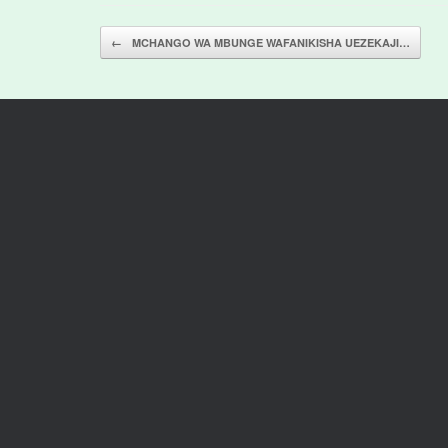
Post navigation
←
MCHANGO WA MBUNGE WAFANIKISHA UEZEKAJI…