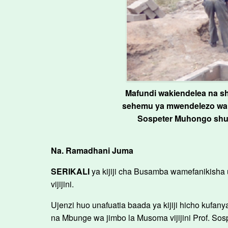
Mafundi wakiendelea na sh
sehemu ya mwendelezo wa ma
Sospeter Muhongo shul
Na. Ramadhani Juma
SERIKALI
ya kijiji cha Busamba wamefanikisha 
vijijini.
Ujenzi huo unafuatia baada ya kijiji hicho kufa
na Mbunge wa jimbo la Musoma vijijini Prof. So