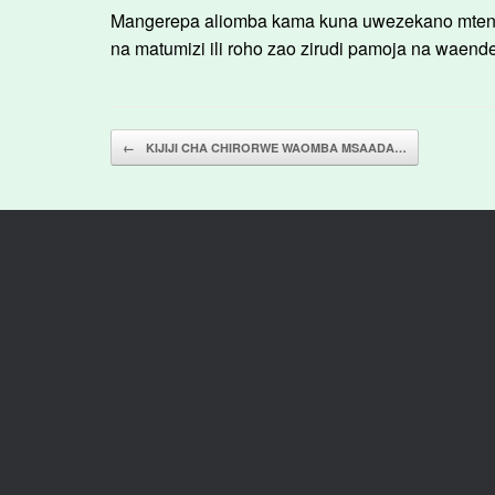
Mangerepa aliomba kama kuna uwezekano mtenda
na matumizi ili roho zao zirudi pamoja na wae
Post navigation
←
KIJIJI CHA CHIRORWE WAOMBA MSAADA…