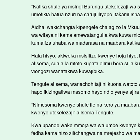
“Katika shule ya msingi Burungu utekelezaji wa 
umefikia hatua nzuri na saruji iliyopo itakamili
Aidha, wakichangia kipengele cha agizo la Mkuu
wa wilaya ni kama amewatangulia kwa kuwa mich
kumaliza uhaba wa madarasa na maabara katika ki
Hata hivyo, akiweka msisitizo kwenye hoja hiyo, 
alisema, suala la mtoto kupata elimu bora si la 
viongozi wanatakiwa kuwajibika.
Tengule alisema, wanachohitaji ni kuona watot
hapo ikizingatiwa masomo hayo ndio yenye ajira
“Nimesoma kwenye shule ile na kero ya maabara 
kwenye utekelezaji” alisema Tengule.
Kwa upande wake mmoja wa wajumbe kwenye kik
fedha kama hizo zilichangwa na mrejesho wa ma