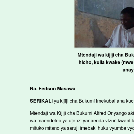
Mtendaji wa kijiji cha Bu
hicho, kulia kwake (mwen
anay
Na. Fedson Masawa
SERIKALI
ya kijiji cha Bukumi imekubaliana ku
Mtendaji wa Kijiji cha Bukumi Alfred Onyango a
wa maendeleo ya ujenzi yanaenda vizuri kwani ta
mifuko mitano ya saruji imebaki huku vyumba vyo