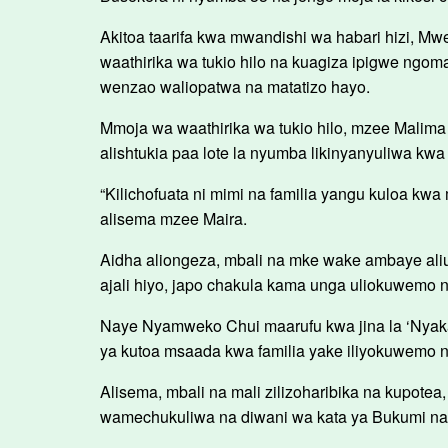
Akitoa taarifa kwa mwandishi wa habari hizi, Mwen
waathirika wa tukio hilo na kuagiza ipigwe ngom
wenzao waliopatwa na matatizo hayo.
Mmoja wa waathirika wa tukio hilo, mzee Malim
alishtukia paa lote la nyumba likinyanyuliwa k
“Kilichofuata ni mimi na familia yangu kuloa kw
alisema mzee Maira.
Aidha aliongeza, mbali na mke wake ambaye ali
ajali hiyo, japo chakula kama unga uliokuwemo n
Naye Nyamweko Chui maarufu kwa jina la ‘Nyakaj
ya kutoa msaada kwa familia yake iliyokuwemo 
Alisema, mbali na mali zilizoharibika na kupote
wamechukuliwa na diwani wa kata ya Bukumi na k