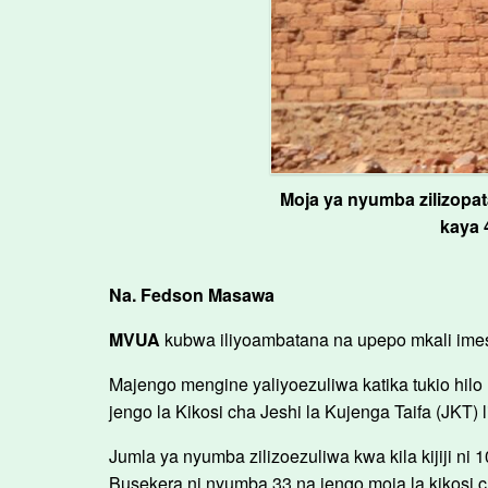
Moja ya nyumba zilizopa
kaya 
Na. Fedson Masawa
MVUA
kubwa iliyoambatana na upepo mkali imesa
Majengo mengine yaliyoezuliwa katika tukio hilo l
jengo la Kikosi cha Jeshi la Kujenga Taifa (JKT) li
Jumla ya nyumba zilizoezuliwa kwa kila kijiji ni 1
Busekera ni nyumba 33 na jengo moja la kikosi 