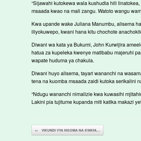
“Sijawahi kutokewa wala kushudia hili linatokea
msaada kwao na mali zangu. Watoto wangu wam
Kwa upande wake Juliana Manumbu, alisema haelew
iliyokuwepo, kwani hana kitu chochote anachoki
Diwani wa kata ya Bukumi, John Kurwijira ameele
hatua za kupeleka kwenye matibabu majeruhi pa
wapate huduma ya chakula.
Diwani huyo alisema, tayari wananchi na wasam
tena na kuomba msaada zaidi kutoka serikalini n
“Ndugu wananchi nimalizie kwa kuwasihi mjitahi
Lakini pia tujitume kupanda miti katika makazi y
Post navigation
←
VIKUNDI VYA NGOMA NA KWAYA…