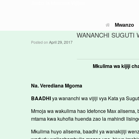
Jimbo la Musoma Vijijini
Mwanzo
WANANCHI SUGUTI 
Posted on
April 29, 2017
Mkulima wa kijiji c
Na. Verediana Mgoma
BAADHI
ya wananchi wa vijiji vya Kata ya Sug
Mmoja wa wakulima hao Idefonce Max alisema, 
mtama kwa kuhofia huenda zao la mahindi lising
Mkulima huyo alisema, baadhi ya wanakijiji we