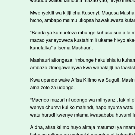
wadudu walioshambulia mazao yao, hivyo imebi
Mwenyekiti wa kijiji cha Kusenyi, Magesa Mash
hicho, ambapo msimu uliopita hawakuweza kufan
“Baada ya kumueleza mbunge kuhusu suala la ms
mazao yanayoweza kustahimili ukame hivyo aka
kunufaika” alisema Mashauri.
Mashauri aliongeza: “mbunge hakuishia tu kuha
ambazo zimegawanywa kwa wanakijiji na taasisi 
Kwa upande wake Afisa Kilimo wa Suguti, Masin
aina zote za udongo.
“Maeneo mazuri ni udongo wa mfinyanzi, lakini
wenye chumvi kuliko mahindi, hapo nyuma watu 
watu hurudi kwenye mtama kwasababu huvumilia 
Aidha, afisa kilimo huyo alitaja matumizi ya mta
lishe ya mifugo na matumizi mengine ni kutandi