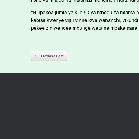
“Nilipokea jumla ya kilo 50 ya mbegu za mtama
kabisa kwenye vijiji vinne kwa wananchi, vikun
pekee zimwendee mbunge wetu na mpaka sasa mab
Post navigation
←
Previous Post