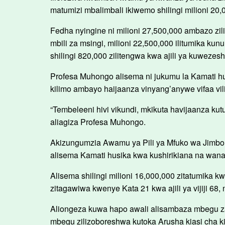
matumizi mbalimbali ikiwemo shilingi milioni 20,
Fedha nyingine ni milioni 27,500,000 ambazo zi
mbili za msingi, milioni 22,500,000 ilitumika 
shilingi 820,000 zilitengwa kwa ajili ya kuwezesha 
Profesa Muhongo alisema ni jukumu la Kamati hu
kilimo ambayo haijaanza vinyang’anywe vifaa vil
“Tembeleeni hivi vikundi, mkikuta havijaanza kut
aliagiza Profesa Muhongo.
Akizungumzia Awamu ya Pili ya Mfuko wa Jimbo,
alisema Kamati husika kwa kushirikiana na wan
Alisema shilingi milioni 16,000,000 zitatumika 
zitagawiwa kwenye Kata 21 kwa ajili ya vijiji 68,
Aliongeza kuwa hapo awali alisambaza mbegu za 
mbegu zilizoboreshwa kutoka Arusha kiasi cha k