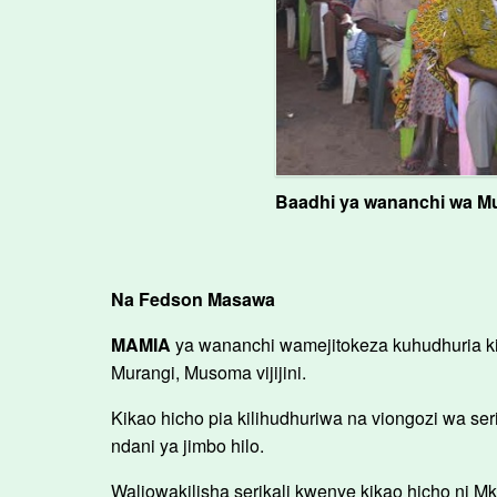
Baadhi ya wananchi wa Mu
Na Fedson Masawa
MAMIA
ya wananchi wamejitokeza kuhudhuria kik
Murangi, Musoma vijijini.
Kikao hicho pia kilihudhuriwa na viongozi wa s
ndani ya jimbo hilo.
Waliowakilisha serikali kwenye kikao hicho ni