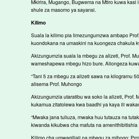
Mkirira, Mugango, Bugwema na Mtiro kuwa kasi i
shule za masomo ya sayansi.
Kilimo
Suala la kilimo pia limezungumzwa ambapo Prof.
kuondokana na umaskini na kuongeza chakula kw
Akizungumzia suala la mbegu za alizeti, Prof. M
wameshapewa mbegu hizo bure. Aliongeza kuwa e
“Tani 5 za mbegu za alizeti sawa na kilogramu
alisema Prof. Muhongo
Akizungumzia utaratibu wa soko la alizeti, Pro
kukamua zitatolewa kwa baadhi ya kaya ili wak
“Mwaka jana tuliuza, mwaka huu tutauza na tut
kiwanda kikubwa cha mafuta na amenithibitishia ku
Kilimo cha umwagiliaji na mbegu za mihogo; Pr