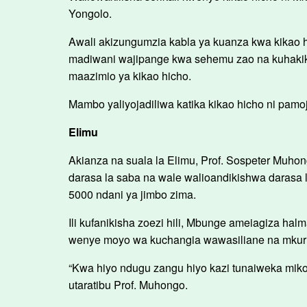
Yongolo.
Awali akizungumzia kabla ya kuanza kwa kikao h
madiwani wajipange kwa sehemu zao na kuhakikish
maazimio ya kikao hicho.
Mambo yaliyojadiliwa katika kikao hicho ni pamo
Elimu
Akianza na suala la Elimu, Prof. Sospeter Muho
darasa la saba na wale walioandikishwa darasa
5000 ndani ya jimbo zima.
Ili kufanikisha zoezi hili, Mbunge ameiagiza h
wenye moyo wa kuchangia wawasiliane na mkur
“Kwa hiyo ndugu zangu hiyo kazi tunaiweka miko
utaratibu Prof. Muhongo.