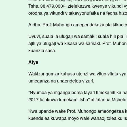
Tshs. 38,479,000/= zielekezwe kwenye vikundi 
orodha ya vikundi vitakavyonufaika na fedha hizo
Aidha, Prof. Muhongo amependekeza pia kikao cha 
Uvuvi, suala la ufugaji wa samaki; suala hili p
ajili ya ufugaji wa kisasa wa samaki. Prof. Muho
kuanzia sasa.
Afya
Wakizungumza kuhusu ujenzi wa vituo vitatu vy
umeaanza na unaendelea vizuri.
“Nyumba ya mganga boma tayari limekamilika na 
2017 tutakuwa tumekamilisha” alifafanua Mchele
Kwa upande wake Prof. Muhongo ameongezea kuwa 
kuendelea kuwapa moyo wale wanaojitolea kulisai