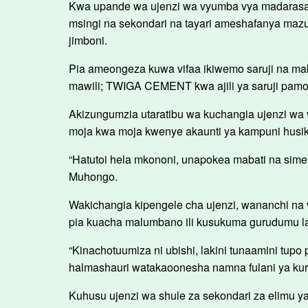
Kwa upande wa ujenzi wa vyumba vya madarasa,
msingi na sekondari na tayari ameshafanya mazu
jimboni.
Pia ameongeza kuwa vifaa ikiwemo saruji na m
mawili; TWIGA CEMENT kwa ajili ya saruji pamo
Akizungumzia utaratibu wa kuchangia ujenzi wa
moja kwa moja kwenye akaunti ya kampuni husika,
“Hatutoi hela mkononi, unapokea mabati na siment
Muhongo.
Wakichangia kipengele cha ujenzi, wananchi na
pia kuacha malumbano ili kusukuma gurudumu la
“Kinachotuumiza ni ubishi, lakini tunaamini tu
halmashauri watakaoonesha namna fulani ya kur
Kuhusu ujenzi wa shule za sekondari za elimu ya 