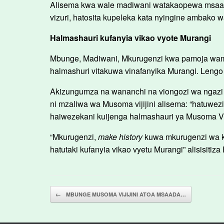
Alisema kwa wale madiwani watakaopewa msaada
vizuri, hatosita kupeleka kata nyingine ambako w
Halmashauri kufanyia vikao vyote Murangi
Mbunge, Madiwani, Mkurugenzi kwa pamoja wamek
halmashuri vitakuwa vinafanyika Murangi. Lengo
Akizungumza na wananchi na viongozi wa ngazi 
ni mzaliwa wa Musoma vijijini alisema: “hatuwezi
haiwezekani kuijenga halmashauri ya Musoma Viji
“Mkurugenzi,
make history
kuwa mkurugenzi wa kw
hatutaki kufanyia vikao vyetu Murangi” alisisitiza 
Post navigation
←
MBUNGE MUSOMA VIJIJINI ATOA MSAADA…