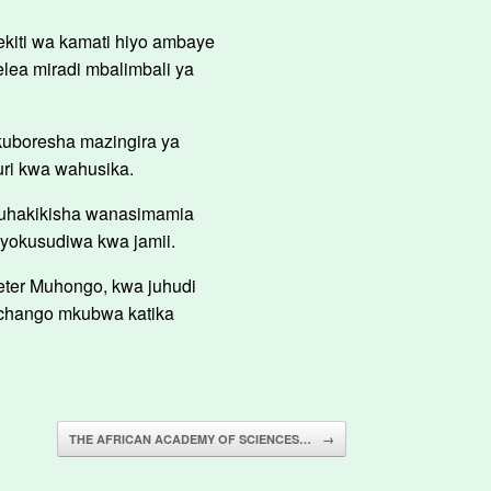
ekiti wa kamati hiyo ambaye
lea miradi mbalimbali ya
 kuboresha mazingira ya
uri kwa wahusika.
 kuhakikisha wanasimamia
liyokusudiwa kwa jamii.
eter Muhongo, kwa juhudi
mchango mkubwa katika
THE AFRICAN ACADEMY OF SCIENCES…
→