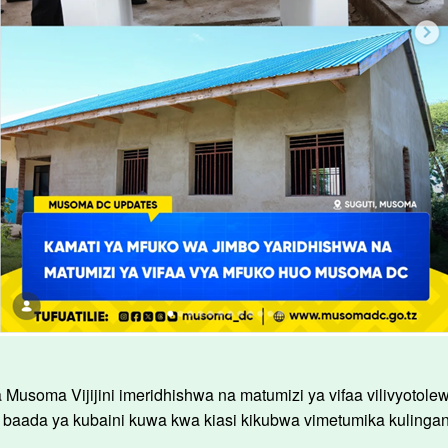
Musoma Vijijini imeridhishwa na matumizi ya vifaa vilivyotole
baada ya kubaini kuwa kwa kiasi kikubwa vimetumika kuling