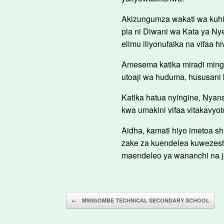
Akizungumza wakati wa kuhiti
pia ni Diwani wa Kata ya N
elimu iliyonufaika na vifaa h
Amesema katika miradi mingi
utoaji wa huduma, hususani 
Katika hatua nyingine, Nyan
kwa umakini vifaa vitakavyot
Aidha, kamati hiyo imetoa s
zake za kuendelea kuwezesh
maendeleo ya wananchi na j
Post navigation
←
MWIGOMBE TECHNICAL SECONDARY SCHOOL