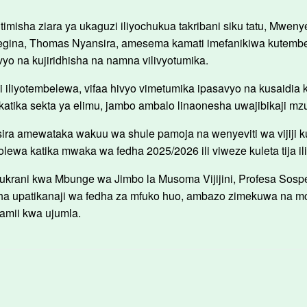
misha ziara ya ukaguzi iliyochukua takribani siku tatu, Mweny
yegina, Thomas Nyansira, amesema kamati imefanikiwa kutembe
ivyo na kujiridhisha na namna vilivyotumika.
 iliyotembelewa, vifaa hivyo vimetumika ipasavyo na kusaidia
katika sekta ya elimu, jambo ambalo linaonesha uwajibikaji mz
sira amewataka wakuu wa shule pamoja na wenyeviti wa vijiji
olewa katika mwaka wa fedha 2025/2026 ili viweze kuleta tija i
hukrani kwa Mbunge wa Jimbo la Musoma Vijijini, Profesa Sosp
a upatikanaji wa fedha za mfuko huo, ambazo zimekuwa na 
amii kwa ujumla.