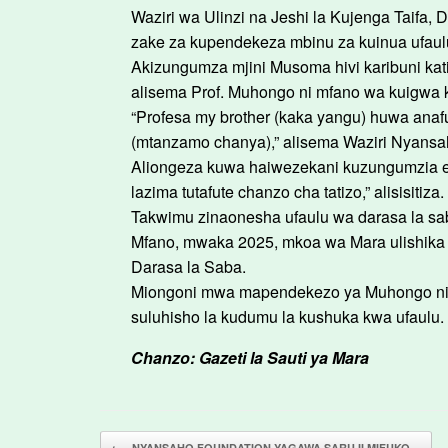
Waziri wa Ulinzi na Jeshi la Kujenga Taifa
zake za kupendekeza mbinu za kuinua ufau
Akizungumza mjini Musoma hivi karibuni kat
alisema Prof. Muhongo ni mfano wa kuigwa
“Profesa my brother (kaka yangu) huwa anaf
(mtanzamo chanya),” alisema Waziri Nyansa
Aliongeza kuwa haiwezekani kuzungumzia e
lazima tutafute chanzo cha tatizo,” alisisitiza.
Takwimu zinaonesha ufaulu wa darasa la sa
Mfano, mwaka 2025, mkoa wa Mara ulishika n
Darasa la Saba.
Miongoni mwa mapendekezo ya Muhongo ni ku
suluhisho la kudumu la kushuka kwa ufaulu.
Chanzo: Gazeti la Sauti ya Mara
Post navigation
←
NYANSAHO FOUNDATION YAGAWA SARUJI MIFUKO…