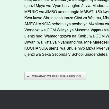
ujenzi Mpya wa Vyumba vingine 2 vya Madaras
MFUKO wa JIMBO umechangia MABATI 150 kwenye
Kwa kuwa Shule sasa inazo Ofisi za Walimu, M
AMECHANGIA sehemu ya posho ya Mwalimu wa 
Viongozi wa CCM Wilaya ya Musoma Vijijini (
ujenzi huo. Wameongozwa na Katibu wa CCM Wi
Diwani wa Kata ya Nyamrandirira, Mhe Mareg
KUCHANGIA ujenzi wa Shule hiyo Mpya kwenye 
ujenzi wa Seka Secondary School unaoendelea Ki
Post navigation
←
WANAKAZI WA KIJIJI CHA KAKISHERI…