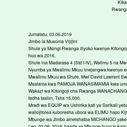
Kika
Rwanga,
Jumatatu, 03.06.2019
Jimbo la Musoma Vijijini
Shule ya Msingi Rwanga iliyoko kwenye Kitongoj
huo wa 2016.
Shule ina Madarasa 4 (Std I-IV), Walimu 5 na M
Nyumba ya Mwalimu Mkuu imejengwa kwenye en
Mwalimu Mkuu wa Shule, Mwl David Lawrent Swedi
Msalama kwa PAMOJA WANASIMAMIA kwa umakini
Wakazi wa Kitongoji cha Rwanga WANACHANGIA 
fedha taslim, Tshs 15,000.
Mradi wa EQUIP wa Ushirika kati ya Serikali yetu
waliojitolea kuboresha ubora wa ELIMU hapo Kijij
Mbunge wa Jimbo ameishatoa MICHANGO yake kw
Leo, 03.06. 2019, baada ya Mbunge huyo kukag