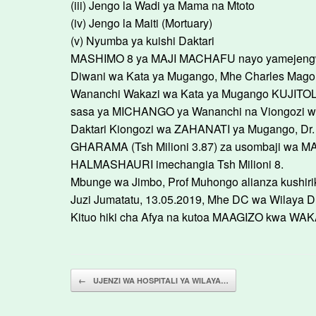
(iii) Jengo la Wadi ya Mama na Mtoto
(iv) Jengo la Maiti (Mortuary)
(v) Nyumba ya kuishi Daktari
MASHIMO 8 ya MAJI MACHAFU nayo yamejeng
Diwani wa Kata ya Mugango, Mhe Charles Mag
Wananchi Wakazi wa Kata ya Mugango KUJITOLEA
sasa ya MICHANGO ya Wananchi na Viongozi wao 
Daktari Kiongozi wa ZAHANATI ya Mugango, Dr.
GHARAMA (Tsh Milioni 3.87) za usombaji wa M
HALMASHAURI imechangia Tsh Milioni 8.
Mbunge wa Jimbo, Prof Muhongo alianza kushi
Juzi Jumatatu, 13.05.2019, Mhe DC wa Wilay
Kituo hiki cha Afya na kutoa MAAGIZO kwa W
Post navigation
←
UJENZI WA HOSPITALI YA WILAYA…